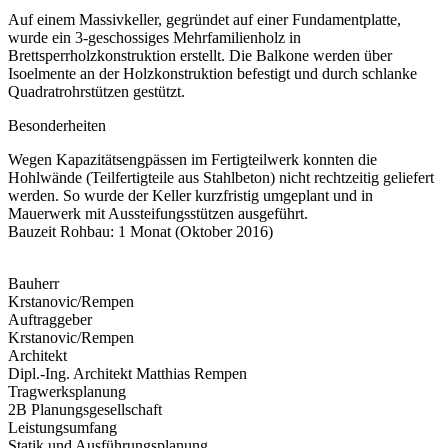
Auf einem Massivkeller, gegründet auf einer Fundamentplatte,
wurde ein 3-geschossiges Mehrfamilienholz in
Brettsperrholzkonstruktion erstellt. Die Balkone werden über
Isoelmente an der Holzkonstruktion befestigt und durch schlanke
Quadratrohrstützen gestützt.
Besonderheiten
Wegen Kapazitätsengpässen im Fertigteilwerk konnten die
Hohlwände (Teilfertigteile aus Stahlbeton) nicht rechtzeitig geliefert
werden. So wurde der Keller kurzfristig umgeplant und in
Mauerwerk mit Aussteifungsstützen ausgeführt.
Bauzeit Rohbau: 1 Monat (Oktober 2016)
Bauherr
Krstanovic/Rempen
Auftraggeber
Krstanovic/Rempen
Architekt
Dipl.-Ing. Architekt Matthias Rempen
Tragwerksplanung
2B Planungsgesellschaft
Leistungsumfang
Statik und Ausführungsplanung