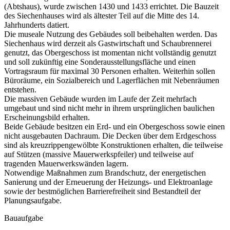
(Abtshaus), wurde zwischen 1430 und 1433 errichtet. Die Bauzeit
des Siechenhauses wird als ältester Teil auf die Mitte des 14.
Jahrhunderts datiert.
Die museale Nutzung des Gebäudes soll beibehalten werden. Das
Siechenhaus wird derzeit als Gastwirtschaft und Schaubrennerei
genutzt, das Obergeschoss ist momentan nicht vollständig genutzt
und soll zukünftig eine Sonderausstellungsfläche und einen
Vortragsraum für maximal 30 Personen erhalten. Weiterhin sollen
Büroräume, ein Sozialbereich und Lagerflächen mit Nebenräumen
entstehen.
Die massiven Gebäude wurden im Laufe der Zeit mehrfach
umgebaut und sind nicht mehr in ihrem ursprünglichen baulichen
Erscheinungsbild erhalten.
Beide Gebäude besitzen ein Erd- und ein Obergeschoss sowie einen
nicht ausgebauten Dachraum. Die Decken über dem Erdgeschoss
sind als kreuzrippengewölbte Konstruktionen erhalten, die teilweise
auf Stützen (massive Mauerwerkspfeiler) und teilweise auf
tragenden Mauerwerkswänden lagern.
Notwendige Maßnahmen zum Brandschutz, der energetischen
Sanierung und der Erneuerung der Heizungs- und Elektroanlage
sowie der bestmöglichen Barrierefreiheit sind Bestandteil der
Planungsaufgabe.
Bauaufgabe