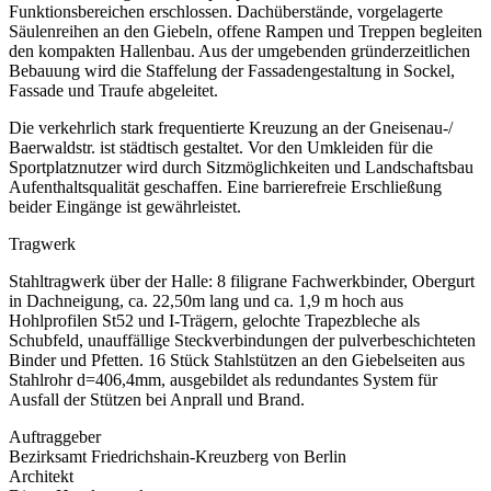
Funktionsbereichen erschlossen. Dachüberstände, vorgelagerte
Säulenreihen an den Giebeln, offene Rampen und Treppen begleiten
den kompakten Hallenbau. Aus der umgebenden gründerzeitlichen
Bebauung wird die Staffelung der Fassadengestaltung in Sockel,
Fassade und Traufe abgeleitet.
Die verkehrlich stark frequentierte Kreuzung an der Gneisenau-/
Baerwaldstr. ist städtisch gestaltet. Vor den Umkleiden für die
Sportplatznutzer wird durch Sitzmöglichkeiten und Landschaftsbau
Aufenthaltsqualität geschaffen. Eine barrierefreie Erschließung
beider Eingänge ist gewährleistet.
Tragwerk
Stahltragwerk über der Halle: 8 filigrane Fachwerkbinder, Obergurt
in Dachneigung, ca. 22,50m lang und ca. 1,9 m hoch aus
Hohlprofilen St52 und I-Trägern, gelochte Trapezbleche als
Schubfeld, unauffällige Steckverbindungen der pulverbeschichteten
Binder und Pfetten. 16 Stück Stahlstützen an den Giebelseiten aus
Stahlrohr d=406,4mm, ausgebildet als redundantes System für
Ausfall der Stützen bei Anprall und Brand.
Auftraggeber
Bezirksamt Friedrichshain-Kreuzberg von Berlin
Architekt