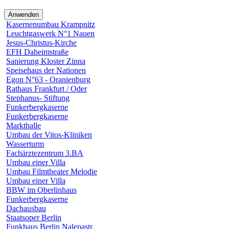
Kasernenumbau Krampnitz
Leuchtgaswerk N°1 Nauen
Jesus-Christus-Kirche
EFH Daheimstraße
Sanierung Kloster Zinna
Speisehaus der Nationen
Egon N°63 - Oranienburg
Rathaus Frankfurt / Oder
Stephanus- Stiftung
Funkerbergkaserne
Funkerbergkaserne
Markthalle
Umbau der Vitos-Kliniken
Wasserturm
Fachärztezentrum 3.BA
Umbau einer Villa
Umbau Filmtheater Melodie
Umbau einer Villa
BBW im Oberlinhaus
Funkerbergkaserne
Dachausbau
Staatsoper Berlin
Funkhaus Berlin Nalepastr.